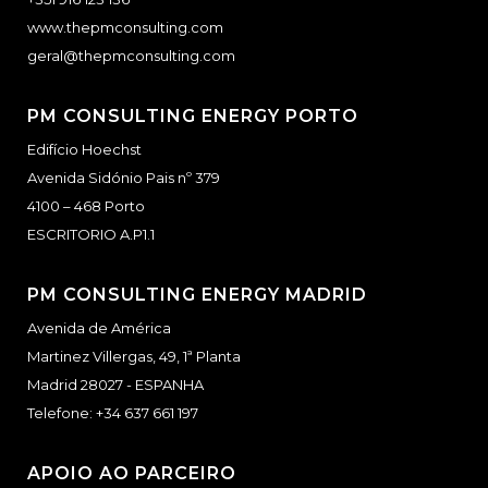
www.thepmconsulting.com
geral@thepmconsulting.com
PM CONSULTING ENERGY PORTO
Edifício Hoechst
Avenida Sidónio Pais nº 379
4100 – 468 Porto
ESCRITORIO A.P1.1
PM CONSULTING ENERGY MADRID
Avenida de América
Martinez Villergas, 49, 1ª Planta
Madrid 28027 - ESPANHA
Telefone:
+34 637 661 197
APOIO AO PARCEIRO