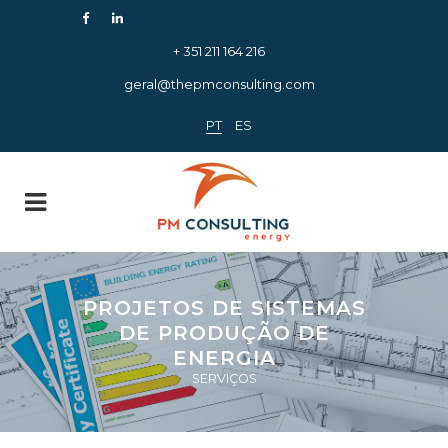
+ 351 211 164 216
geral@thepmconsulting.com
PT
ES
PROJETOS DE SISTEMAS
DE PRODUÇÃO DE
ENERGIA
SERVIÇOS