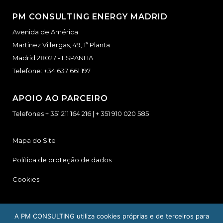
PM CONSULTING ENERGY MADRID
Avenida de América
Martinez Villergas, 49, 1ª Planta
Madrid 28027 - ESPANHA
Telefone:
+34 637 661 197
APOIO AO PARCEIRO
Telefones
+ 351 211 164 216
|
+ 351 910 020 585
Mapa do Site
Política de proteção de dados
Cookies
A PM CONSULTING utiliza cookies próprias e de terceiros para