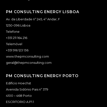
PM CONSULTING ENERGY LISBOA
Av. da Liberdade nº 245, 4º Andar, F
1250-096 Lisboa
Telefone
+351 211 164 216
Telemóvel
+351 916 123 136
www.thepmconsulting.com
geral@thepmconsulting.com
PM CONSULTING ENERGY PORTO
Edifício Hoechst
Avenida Sidónio Pais nº 379
4100 – 468 Porto
ESCRITORIO A.P1.1