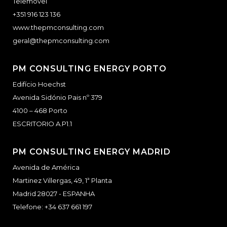
Telemóvel
+351 916 123 136
www.thepmconsulting.com
geral@thepmconsulting.com
PM CONSULTING ENERGY PORTO
Edifício Hoechst
Avenida Sidónio Pais nº 379
4100 – 468 Porto
ESCRITORIO A.P1.1
PM CONSULTING ENERGY MADRID
Avenida de América
Martinez Villergas, 49, 1ª Planta
Madrid 28027 - ESPANHA
Telefone:
+34 637 661 197